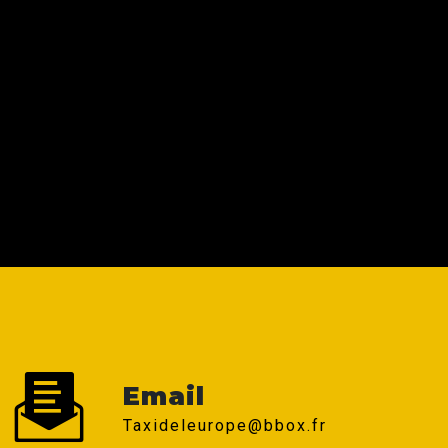
Email
taxideleurope@bbox.fr