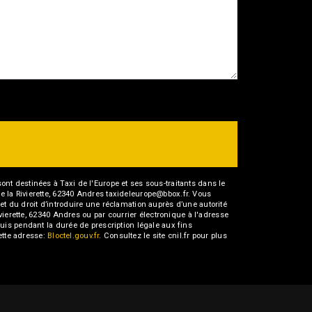
t destinées à Taxi de l'Europe et ses sous-traitants dans le
 la Rivierette, 62340 Andres taxideleurope@bbox.fr. Vous
t et du droit d’introduire une réclamation auprès d’une autorité
vierette, 62340 Andres ou par courrier électronique à l'adresse
uis pendant la durée de prescription légale aux fins
ette adresse:
Bloctel.gouv.fr
. Consultez le site cnil.fr pour plus